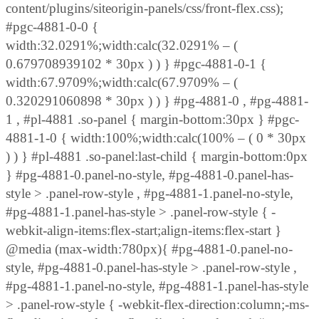
content/plugins/siteorigin-panels/css/front-flex.css);
#pgc-4881-0-0 {
width:32.0291%;width:calc(32.0291% – (
0.679708939102 * 30px ) ) } #pgc-4881-0-1 {
width:67.9709%;width:calc(67.9709% – (
0.320291060898 * 30px ) ) } #pg-4881-0 , #pg-4881-
1 , #pl-4881 .so-panel { margin-bottom:30px } #pgc-
4881-1-0 { width:100%;width:calc(100% – ( 0 * 30px
) ) } #pl-4881 .so-panel:last-child { margin-bottom:0px
} #pg-4881-0.panel-no-style, #pg-4881-0.panel-has-
style > .panel-row-style , #pg-4881-1.panel-no-style,
#pg-4881-1.panel-has-style > .panel-row-style { -
webkit-align-items:flex-start;align-items:flex-start }
@media (max-width:780px){ #pg-4881-0.panel-no-
style, #pg-4881-0.panel-has-style > .panel-row-style ,
#pg-4881-1.panel-no-style, #pg-4881-1.panel-has-style
> .panel-row-style { -webkit-flex-direction:column;-ms-