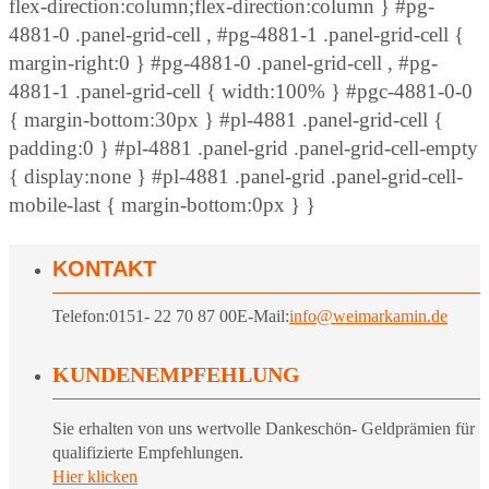
flex-direction:column;flex-direction:column } #pg-
4881-0 .panel-grid-cell , #pg-4881-1 .panel-grid-cell {
margin-right:0 } #pg-4881-0 .panel-grid-cell , #pg-
4881-1 .panel-grid-cell { width:100% } #pgc-4881-0-0
{ margin-bottom:30px } #pl-4881 .panel-grid-cell {
padding:0 } #pl-4881 .panel-grid .panel-grid-cell-empty
{ display:none } #pl-4881 .panel-grid .panel-grid-cell-
mobile-last { margin-bottom:0px } }
KONTAKT
Telefon:
0151- 22 70 87 00
E-Mail:
info@weimarkamin.de
KUNDENEMPFEHLUNG
Sie erhalten von uns wertvolle Dankeschön- Geldprämien für
qualifizierte Empfehlungen.
Hier klicken