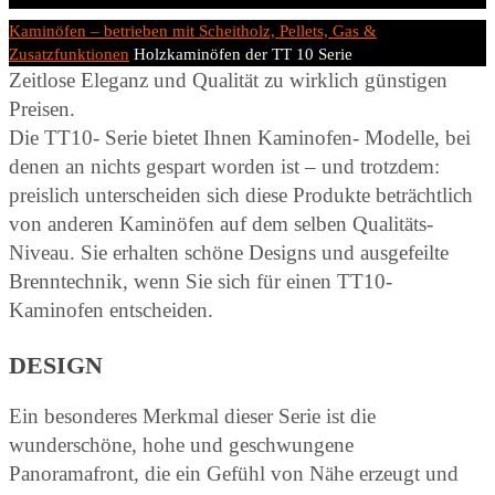
Start
Kaminöfen – betrieben mit Scheitholz, Pellets, Gas &
Zusatzfunktionen
Holzkaminöfen der TT 10 Serie
Zeitlose Eleganz und Qualität zu wirklich günstigen
Preisen.
Die TT10- Serie bietet Ihnen Kaminofen- Modelle, bei
denen an nichts gespart worden ist – und trotzdem:
preislich unterscheiden sich diese Produkte beträchtlich
von anderen Kaminöfen auf dem selben Qualitäts-
Niveau. Sie erhalten schöne Designs und ausgefeilte
Brenntechnik, wenn Sie sich für einen TT10-
Kaminofen entscheiden.
DESIGN
Ein besonderes Merkmal dieser Serie ist die
wunderschöne, hohe und geschwungene
Panoramafront, die ein Gefühl von Nähe erzeugt und