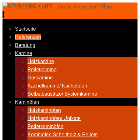
Zum
Inhalt
springen
Zum
Startseite
Inhalt
Referenzen
springen
Beratung
Kamine
Holzkamine
Pelletkamine
Gaskamine
Kachelkamine/ Kachelöfen
Selbstbausätze/ Systemkamine
Kaminöfen
Holzkaminöfen
Holzkaminöfen/ Unikate
Pelletkaminöfen
Kombiöfen Scheitholz & Pellets