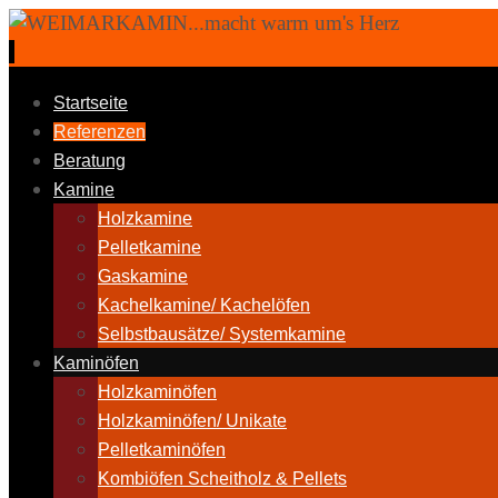
Zum
Inhalt
springen
Zum
Startseite
Inhalt
Referenzen
springen
Beratung
Kamine
Holzkamine
Pelletkamine
Gaskamine
Kachelkamine/ Kachelöfen
Selbstbausätze/ Systemkamine
Kaminöfen
Holzkaminöfen
Holzkaminöfen/ Unikate
Pelletkaminöfen
Kombiöfen Scheitholz & Pellets