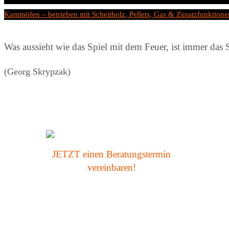
Start
Kaminöfen – betrieben mit Scheitholz, Pellets, Gas & Zusatzfunktione
Was aussieht wie das Spiel mit dem Feuer, ist immer das S
(Georg Skrypzak)
Für die umfassende Beratung braucht es
JETZT einen Beratungstermin
nur einen ...
vereinbaren!
Klick