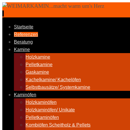
Zum
Inhalt
springen
Zum
Startseite
Inhalt
Referenzen
springen
Beratung
Kamine
Holzkamine
Pelletkamine
Gaskamine
Kachelkamine/ Kachelöfen
Selbstbausätze/ Systemkamine
Kaminöfen
Holzkaminöfen
Holzkaminöfen/ Unikate
Pelletkaminöfen
Kombiöfen Scheitholz & Pellets