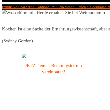
Start
Exklusive Holzherde – optional mit Pelletbrand – auch als Zentralhei
Kochen ist eine Sache der Ernährungswissenschaft, aber
(Sydney Gordon)
Für die umfassende Beratung braucht es
JETZT einen Beratungstermin
nur einen ...
vereinbaren!
Klick