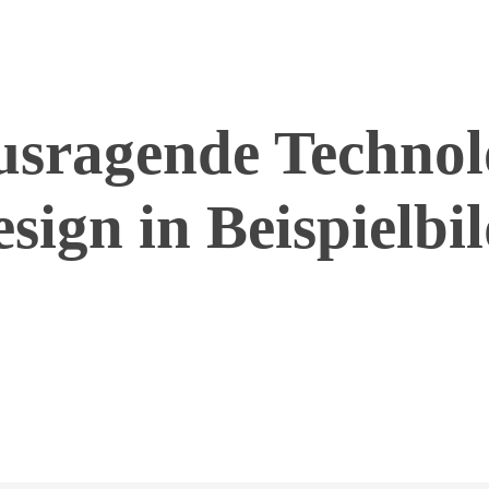
usragende Technol
ign in Beispielbi